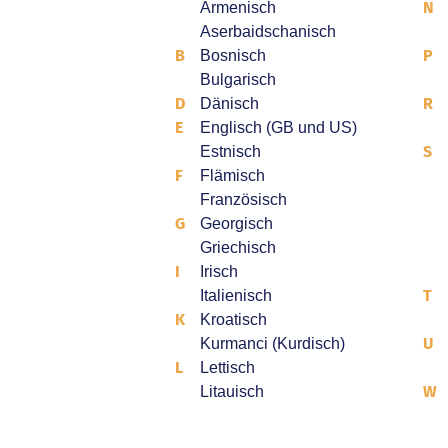
N
Armenisch
Aserbaidschanisch
B
P
Bosnisch
Bulgarisch
D
R
Dänisch
E
Englisch (GB und US)
S
Estnisch
F
Flämisch
Französisch
G
Georgisch
Griechisch
I
Irisch
T
Italienisch
K
Kroatisch
U
Kurmanci (Kurdisch)
L
Lettisch
W
Litauisch