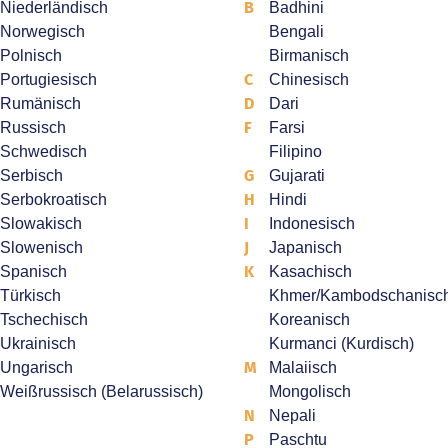
B
Niederländisch
Badhini
Norwegisch
Bengali
Polnisch
Birmanisch
C
Portugiesisch
Chinesisch
D
Rumänisch
Dari
F
Russisch
Farsi
Schwedisch
Filipino
G
Serbisch
Gujarati
H
Serbokroatisch
Hindi
I
Slowakisch
Indonesisch
J
Slowenisch
Japanisch
K
Spanisch
Kasachisch
Türkisch
Khmer/Kambodschanisc
Tschechisch
Koreanisch
Ukrainisch
Kurmanci (Kurdisch)
M
Ungarisch
Malaiisch
Weißrussisch (Belarussisch)
Mongolisch
N
Nepali
P
Paschtu