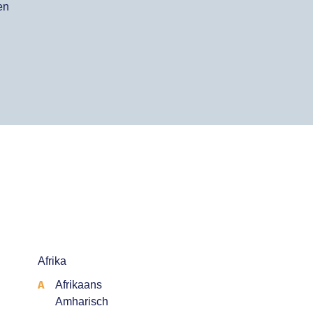
en
Afrika
A
Afrikaans
Amharisch