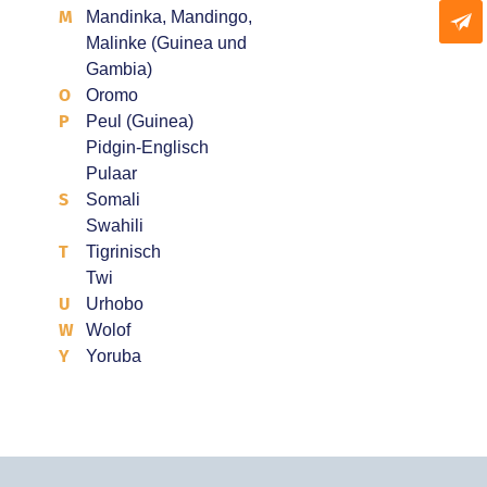
M
Mandinka, Mandingo,
Malinke (Guinea und
Gambia)
O
Oromo
P
Peul (Guinea)
Pidgin-Englisch
Pulaar
S
Somali
Swahili
T
Tigrinisch
Twi
U
Urhobo
W
Wolof
Y
Yoruba