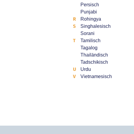
Persisch
Punjabi
R
Rohingya
S
Singhalesisch
Sorani
T
Tamilisch
Tagalog
Thailändisch
Tadschikisch
U
Urdu
V
Vietnamesisch