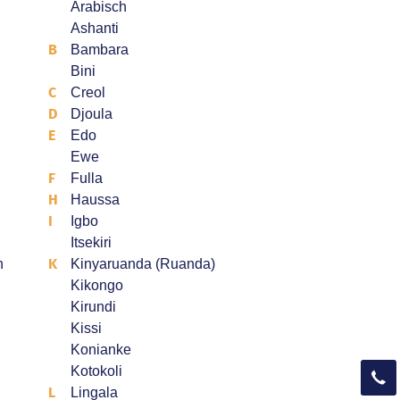
Arabisch
Ashanti
B
Bambara
Bini
C
Creol
D
Djoula
E
Edo
Ewe
F
Fulla
H
Haussa
I
Igbo
Itsekiri
K
h
Kinyaruanda (Ruanda)
Kikongo
Kirundi
Kissi
Konianke
Kotokoli
L
Lingala